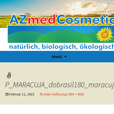
Zum
Suchen
Menü
Inhalt
nach:
springen
P_MARACUJA_dobrasil180_maracuj
Februar 11, 2015
Volle Auflösung (450 × 450)