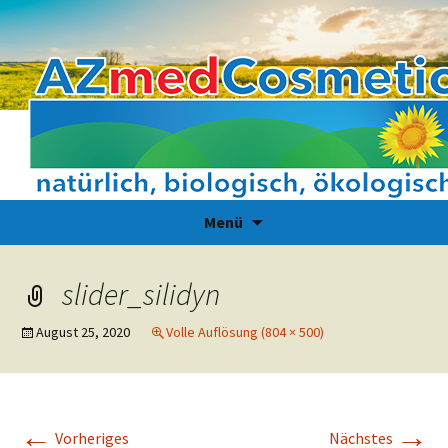
Zum
Suchen
Menü
Inhalt
nach:
springen
slider_silidyn
August 25, 2020
Volle Auflösung (804 × 500)
←
→
Vorheriges
Nächstes