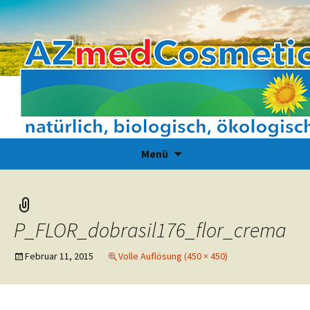
Zum
Suchen
Menü
Inhalt
nach:
springen
P_FLOR_dobrasil176_flor_crema
Februar 11, 2015
Volle Auflösung (450 × 450)