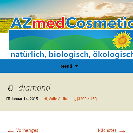
Zum
Suchen
Menü
Inhalt
nach:
springen
diamond
Januar 14, 2015
Volle Auflösung (3200 × 460)
←
→
Vorheriges
Nächstes