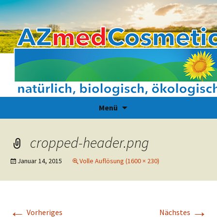
Zum
Suchen
Menü
Inhalt
nach:
springen
cropped-header.png
Januar 14, 2015
Volle Auflösung (1600 × 230)
←
→
Vorheriges
Nächstes