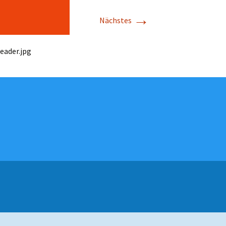
→
Nächstes
ader.jpg