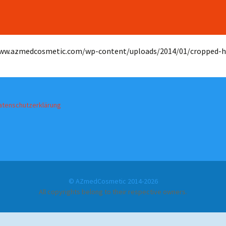
www.azmedcosmetic.com/wp-content/uploads/2014/01/cropped-he
atenschutzerklärung
© AZmedCosmetic 2014-2026
All copyrights belong to their respective owners.