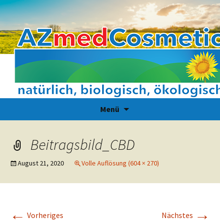
Zum
Suchen
Menü
Inhalt
nach:
springen
Beitragsbild_CBD
August 21, 2020
Volle Auflösung (604 × 270)
←
→
Vorheriges
Nächstes